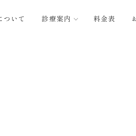
について
診療案内
料金表