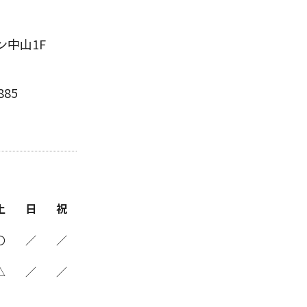
ン中山1F
885
土
日
祝
〇
／
／
△
／
／